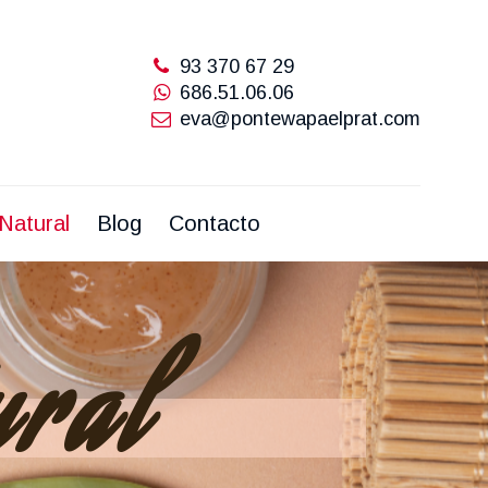
Natural
Blog
Contacto
93 370 67 29
686.51.06.06
eva@pontewapaelprat.com
Natural
Blog
Contacto
ural