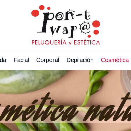
ada
Facial
Corporal
Depilación
Cosmética 
ada
Facial
Corporal
Depilación
Cosmética 
mética nat