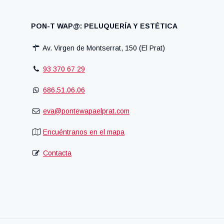
PON-T WAP@: PELUQUERÍA Y ESTÉTICA
Av. Virgen de Montserrat, 150 (El Prat)
93 370 67 29
686.51.06.06
eva@pontewapaelprat.com
Encuéntranos en el mapa
Contacta