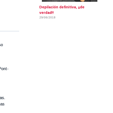
Depilación definitiva, ¡¡de
verdad!!
29/06/2018
so
Pont-
as.
gas