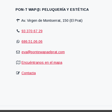
PON-T WAP@: PELUQUERÍA Y ESTÉTICA
Av. Virgen de Montserrat, 150 (El Prat)
93 370 67 29
686.51.06.06
eva@pontewapaelprat.com
Encuéntranos en el mapa
Contacta