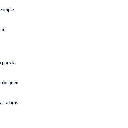
 simple,
ran
 para la
rolonguen
tal sabrás